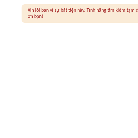
Xin lỗi bạn vì sự bất tiện này, Tính năng tìm kiếm tạ
ơn bạn!