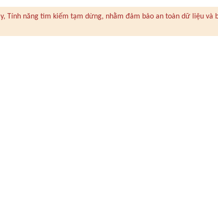
 này, Tính năng tìm kiếm tạm dừng, nhằm đảm bảo an toàn dữ liệu và 