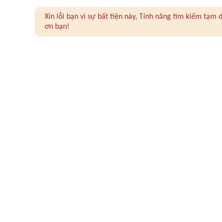
Xin lỗi bạn vì sự bất tiện này, Tính năng tìm kiếm tạ
ơn bạn!