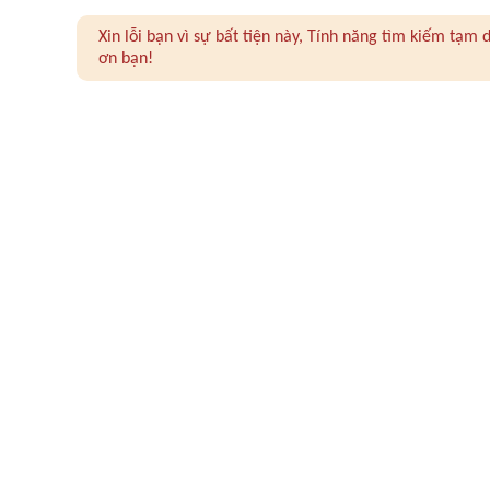
Xin lỗi bạn vì sự bất tiện này, Tính năng tìm kiếm tạ
ơn bạn!