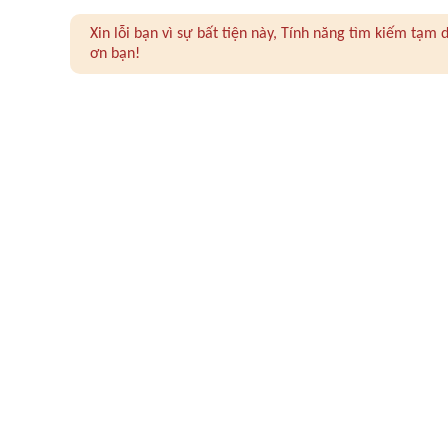
Xin lỗi bạn vì sự bất tiện này, Tính năng tìm kiếm tạ
ơn bạn!