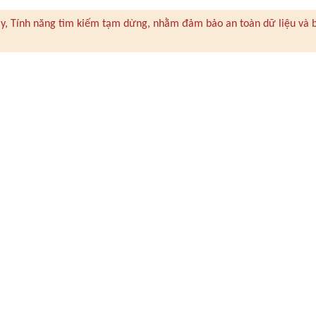
 này, Tính năng tìm kiếm tạm dừng, nhằm đảm bảo an toàn dữ liệu và 