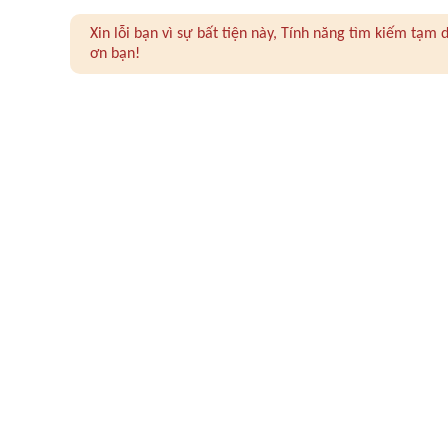
Xin lỗi bạn vì sự bất tiện này, Tính năng tìm kiếm tạ
ơn bạn!