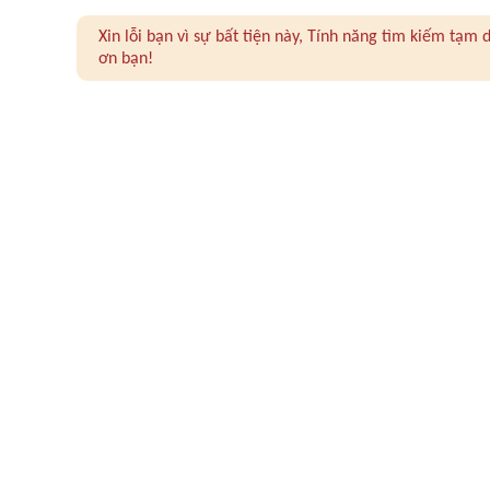
Xin lỗi bạn vì sự bất tiện này, Tính năng tìm kiếm tạ
ơn bạn!