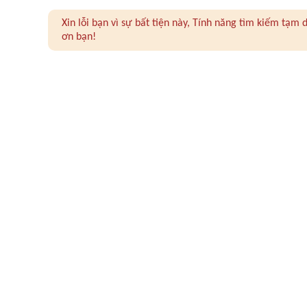
Xin lỗi bạn vì sự bất tiện này, Tính năng tìm kiếm tạ
ơn bạn!