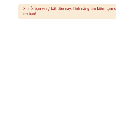
Xin lỗi bạn vì sự bất tiện này, Tính năng tìm kiếm tạ
ơn bạn!