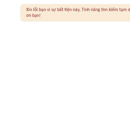
Xin lỗi bạn vì sự bất tiện này, Tính năng tìm kiếm tạ
ơn bạn!