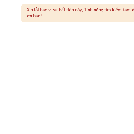
Xin lỗi bạn vì sự bất tiện này, Tính năng tìm kiếm tạ
ơn bạn!