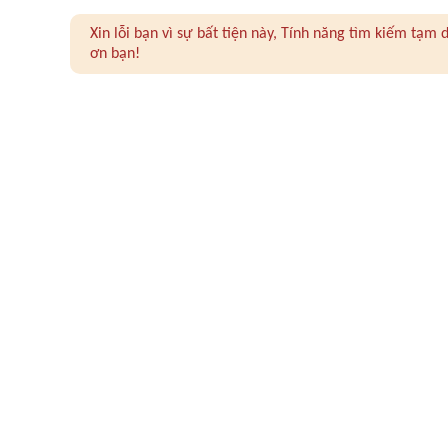
Xin lỗi bạn vì sự bất tiện này, Tính năng tìm kiếm tạ
ơn bạn!