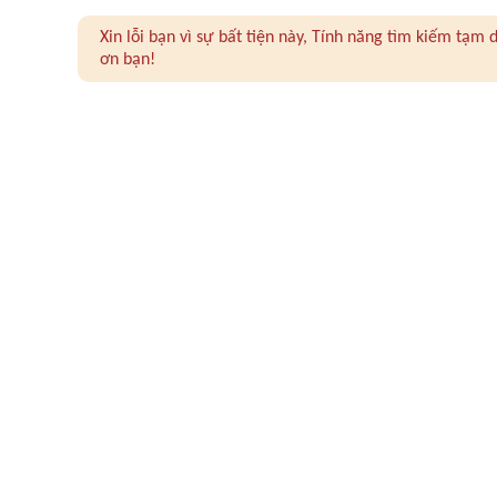
Xin lỗi bạn vì sự bất tiện này, Tính năng tìm kiếm tạ
ơn bạn!