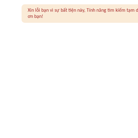
Xin lỗi bạn vì sự bất tiện này, Tính năng tìm kiếm tạ
ơn bạn!