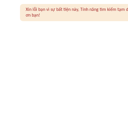
Xin lỗi bạn vì sự bất tiện này, Tính năng tìm kiếm tạ
ơn bạn!