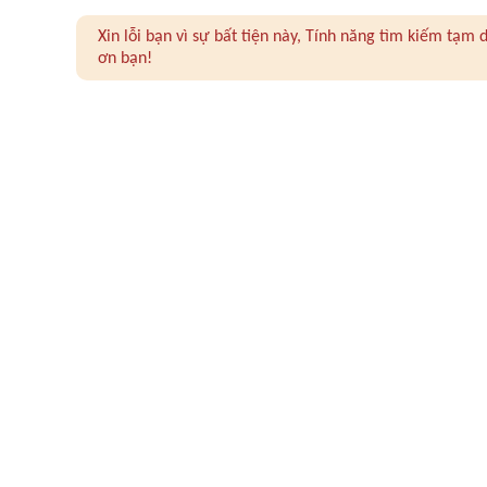
Xin lỗi bạn vì sự bất tiện này, Tính năng tìm kiếm tạ
ơn bạn!