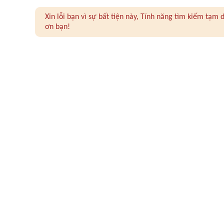
Xin lỗi bạn vì sự bất tiện này, Tính năng tìm kiếm tạ
ơn bạn!