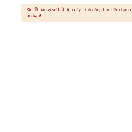
Xin lỗi bạn vì sự bất tiện này, Tính năng tìm kiếm tạ
ơn bạn!