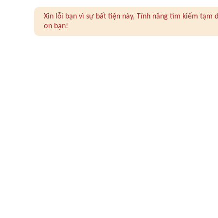
Xin lỗi bạn vì sự bất tiện này, Tính năng tìm kiếm tạ
ơn bạn!