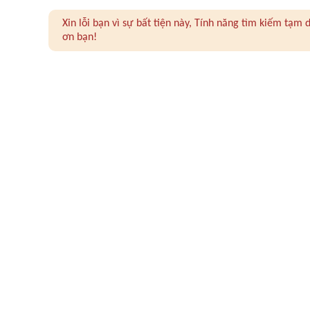
Xin lỗi bạn vì sự bất tiện này, Tính năng tìm kiếm tạ
ơn bạn!