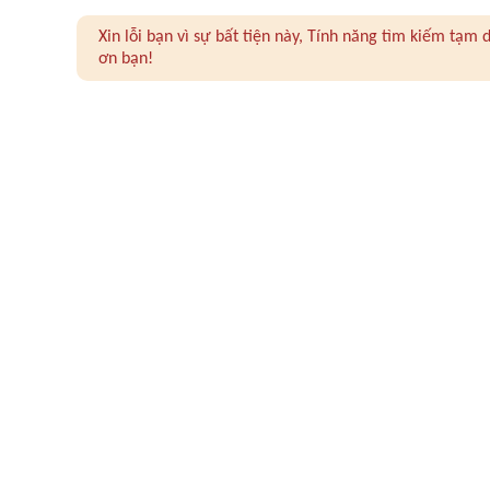
Xin lỗi bạn vì sự bất tiện này, Tính năng tìm kiếm tạ
ơn bạn!