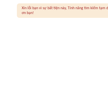
Xin lỗi bạn vì sự bất tiện này, Tính năng tìm kiếm tạ
ơn bạn!