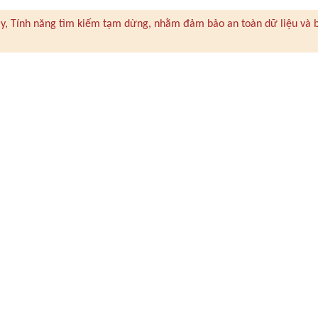
 này, Tính năng tìm kiếm tạm dừng, nhằm đảm bảo an toàn dữ liệu và 