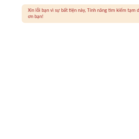
Xin lỗi bạn vì sự bất tiện này, Tính năng tìm kiếm tạ
ơn bạn!