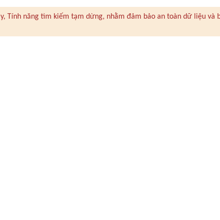
 này, Tính năng tìm kiếm tạm dừng, nhằm đảm bảo an toàn dữ liệu và 