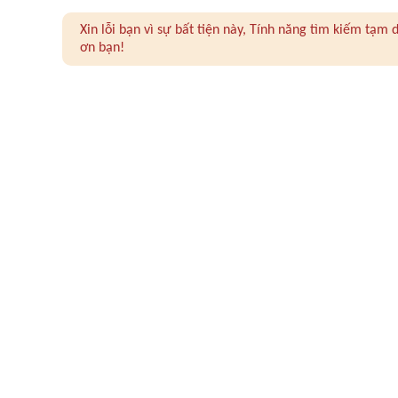
Xin lỗi bạn vì sự bất tiện này, Tính năng tìm kiếm tạ
ơn bạn!