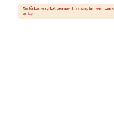
Xin lỗi bạn vì sự bất tiện này, Tính năng tìm kiếm tạ
ơn bạn!