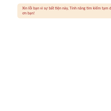
Xin lỗi bạn vì sự bất tiện này, Tính năng tìm kiếm tạ
ơn bạn!