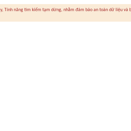
 này, Tính năng tìm kiếm tạm dừng, nhằm đảm bảo an toàn dữ liệu và 