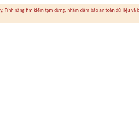
 này, Tính năng tìm kiếm tạm dừng, nhằm đảm bảo an toàn dữ liệu và 