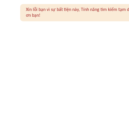
Xin lỗi bạn vì sự bất tiện này, Tính năng tìm kiếm tạ
ơn bạn!