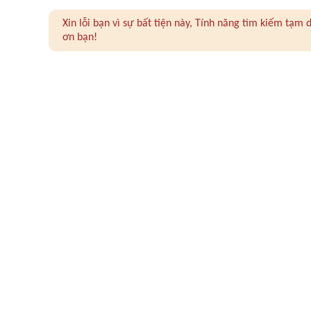
Xin lỗi bạn vì sự bất tiện này, Tính năng tìm kiếm tạ
ơn bạn!