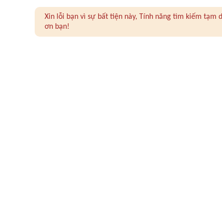
Xin lỗi bạn vì sự bất tiện này, Tính năng tìm kiếm tạ
ơn bạn!