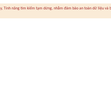
 này, Tính năng tìm kiếm tạm dừng, nhằm đảm bảo an toàn dữ liệu và 