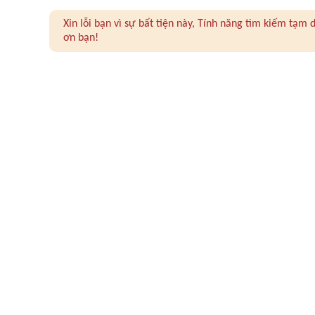
Xin lỗi bạn vì sự bất tiện này, Tính năng tìm kiếm tạ
ơn bạn!