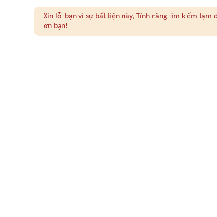
Xin lỗi bạn vì sự bất tiện này, Tính năng tìm kiếm tạ
ơn bạn!