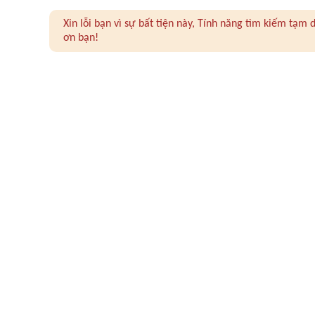
Xin lỗi bạn vì sự bất tiện này, Tính năng tìm kiếm tạ
ơn bạn!