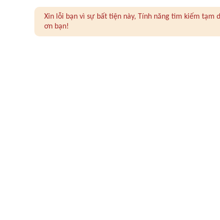
Xin lỗi bạn vì sự bất tiện này, Tính năng tìm kiếm tạ
ơn bạn!