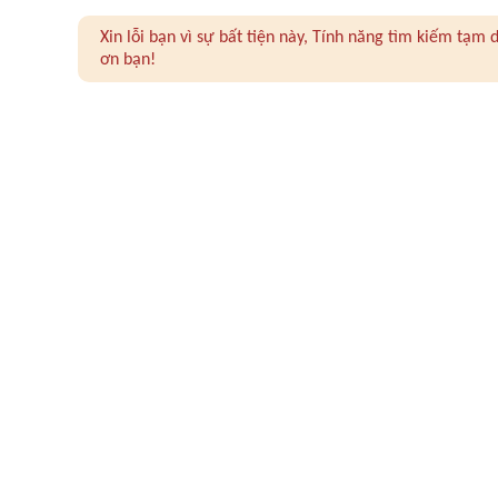
Xin lỗi bạn vì sự bất tiện này, Tính năng tìm kiếm tạ
ơn bạn!