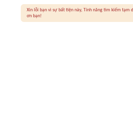
Xin lỗi bạn vì sự bất tiện này, Tính năng tìm kiếm tạ
ơn bạn!