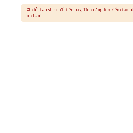
Xin lỗi bạn vì sự bất tiện này, Tính năng tìm kiếm tạ
ơn bạn!