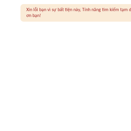
Xin lỗi bạn vì sự bất tiện này, Tính năng tìm kiếm tạ
ơn bạn!