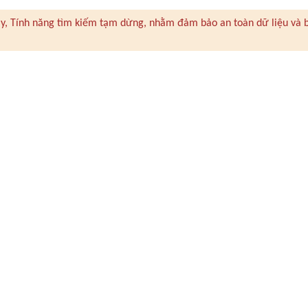
 này, Tính năng tìm kiếm tạm dừng, nhằm đảm bảo an toàn dữ liệu và 