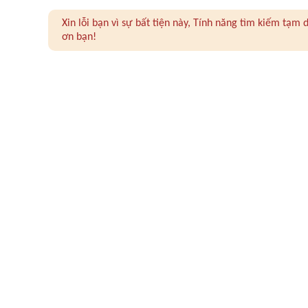
Xin lỗi bạn vì sự bất tiện này, Tính năng tìm kiếm tạ
ơn bạn!