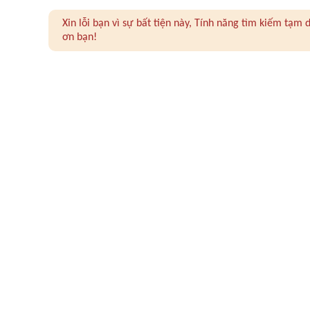
Xin lỗi bạn vì sự bất tiện này, Tính năng tìm kiếm tạ
ơn bạn!