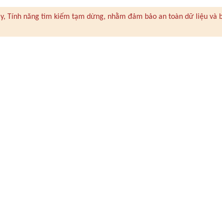
 này, Tính năng tìm kiếm tạm dừng, nhằm đảm bảo an toàn dữ liệu và 