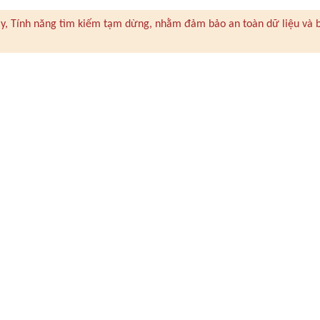
 này, Tính năng tìm kiếm tạm dừng, nhằm đảm bảo an toàn dữ liệu và 