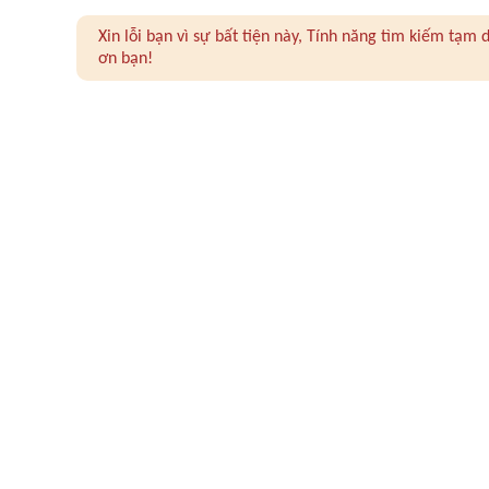
Xin lỗi bạn vì sự bất tiện này, Tính năng tìm kiếm tạ
ơn bạn!