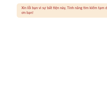
Xin lỗi bạn vì sự bất tiện này, Tính năng tìm kiếm tạ
ơn bạn!